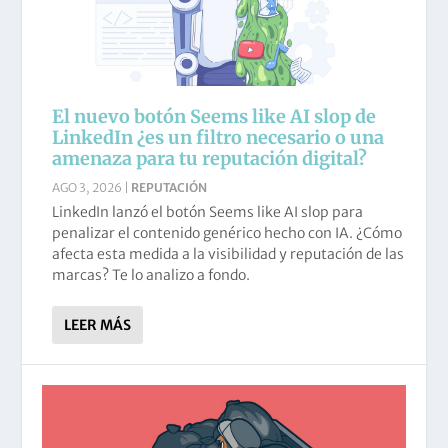
¿Qué es el spray and pray y por qué no debes
El Efecto Streisand en relaciones públicas:
¿Por qué los premios de pago dañan más tu
Antichecklist: 10 errores al enviar notas de
usarlo en tu estrategia de PR?
cuando censurar destruye tu reputación
reputación de lo que la construyen?
prensa que debes evitar en 2026
El nuevo botón Seems like AI slop de
LinkedIn ¿es un filtro necesario o una
amenaza para tu reputación digital?
AGO 3, 2026
|
REPUTACIÓN
LinkedIn lanzó el botón Seems like AI slop para
penalizar el contenido genérico hecho con IA. ¿Cómo
afecta esta medida a la visibilidad y reputación de las
marcas? Te lo analizo a fondo.
LEER MÁS